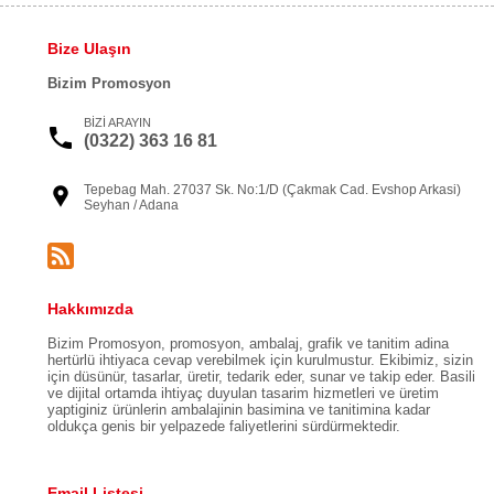
Bize Ulaşın
Bizim Promosyon
BİZİ ARAYIN
(0322) 363 16 81
Tepebag Mah. 27037 Sk. No:1/D (Çakmak Cad. Evshop Arkasi)
Seyhan / Adana
Hakkımızda
Bizim Promosyon, promosyon, ambalaj, grafik ve tanitim adina
hertürlü ihtiyaca cevap verebilmek için kurulmustur. Ekibimiz, sizin
için düsünür, tasarlar, üretir, tedarik eder, sunar ve takip eder. Basili
ve dijital ortamda ihtiyaç duyulan tasarim hizmetleri ve üretim
yaptiginiz ürünlerin ambalajinin basimina ve tanitimina kadar
oldukça genis bir yelpazede faliyetlerini sürdürmektedir.
Email Listesi