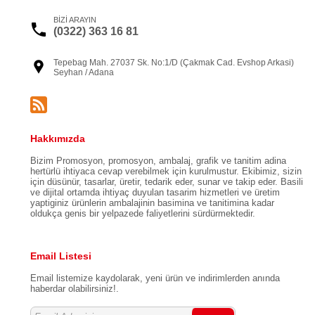
BİZİ ARAYIN
(0322) 363 16 81
Tepebag Mah. 27037 Sk. No:1/D (Çakmak Cad. Evshop Arkasi)
Seyhan / Adana
Hakkımızda
Bizim Promosyon, promosyon, ambalaj, grafik ve tanitim adina
hertürlü ihtiyaca cevap verebilmek için kurulmustur. Ekibimiz, sizin
için düsünür, tasarlar, üretir, tedarik eder, sunar ve takip eder. Basili
ve dijital ortamda ihtiyaç duyulan tasarim hizmetleri ve üretim
yaptiginiz ürünlerin ambalajinin basimina ve tanitimina kadar
oldukça genis bir yelpazede faliyetlerini sürdürmektedir.
Email Listesi
Email listemize kaydolarak, yeni ürün ve indirimlerden anında
haberdar olabilirsiniz!.